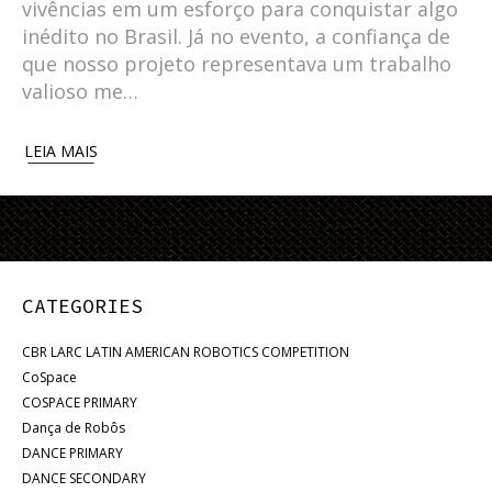
vivências em um esforço para conquistar algo
inédito no Brasil. Já no evento, a confiança de
que nosso projeto representava um trabalho
valioso me…
LEIA MAIS
CATEGORIES
CBR LARC LATIN AMERICAN ROBOTICS COMPETITION
CoSpace
COSPACE PRIMARY
Dança de Robôs
DANCE PRIMARY
DANCE SECONDARY