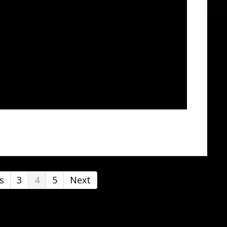
s
3
4
5
Next