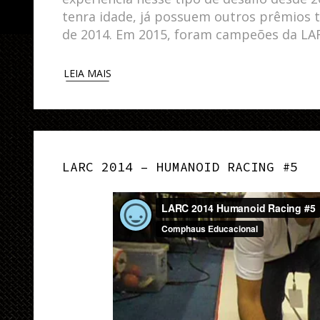
tenra idade, já possuem outros prêmios 
de 2014. Em 2015, foram campeões da LA
LEIA MAIS
LARC 2014 – HUMANOID RACING #5