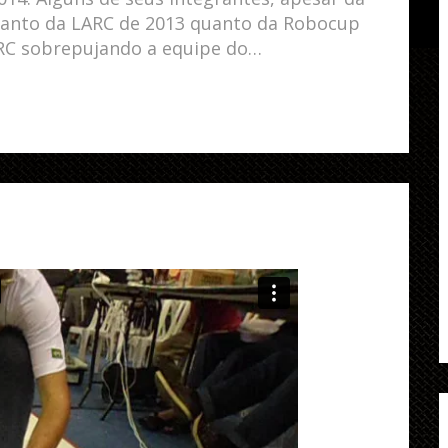
tanto da LARC de 2013 quanto da Robocup
RC sobrepujando a equipe do…