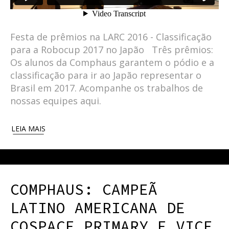
Festa de prêmios na LARC 2016 - Classificação
para a Robocup 2017 no Japão Três prêmios:
Os alunos da Comphaus garantem o pódio e a
classificação para ir ao Japão representar o
Brasil em 2017. Acompanhe os trabalhos de
nossas equipes aqui.
LEIA MAIS
COMPHAUS: CAMPEÃ
LATINO AMERICANA DE
COSPACE PRIMARY E VICE