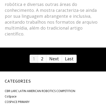
robótica e diversas outras áreas do
conhecimento. A mostra caracteriza-se ainda
por sua linguagem abrangente e inclusiva,
aceitando trabalhos nos formatos de arquivo
multimídia, além do tradicional artigo
científico.
1
2
Next
Last
CATEGORIES
CBR LARC LATIN AMERICAN ROBOTICS COMPETITION
CoSpace
COSPACE PRIMARY