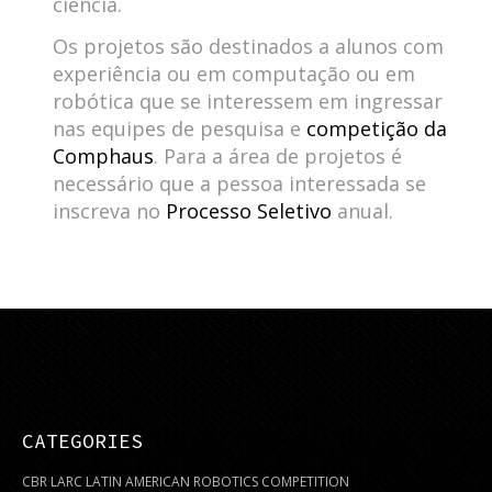
ciência.
Os projetos são destinados a alunos com
experiência ou em computação ou em
robótica que se interessem em ingressar
nas equipes de pesquisa e
competição da
Comphaus
. Para a área de projetos é
necessário que a pessoa interessada se
inscreva no
Processo Seletivo
anual.
CATEGORIES
CBR LARC LATIN AMERICAN ROBOTICS COMPETITION