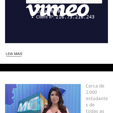
LEIA MAIS
Cerca de
2.000
estudante
s de
todas as