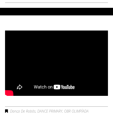
Dança De Robôs
,
DANCE PRIMARY
,
OBR OLIMPÍADA